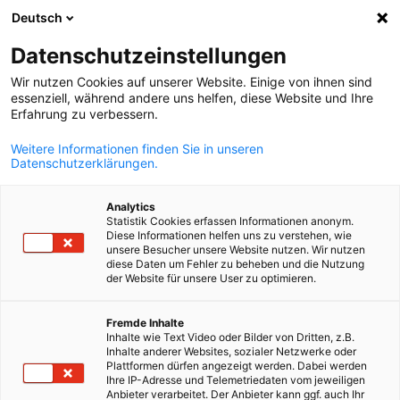
Deutsch
Suche öffnen
Navi
Ein
Datenschutzeinstellungen
Wir nutzen Cookies auf unserer Website. Einige von ihnen sind
essenziell, während andere uns helfen, diese Website und Ihre
Erfahrung zu verbessern.
Weitere Informationen finden Sie in unseren
Datenschutzerklärungen.
Analytics
Statistik Cookies erfassen Informationen anonym.
Diese Informationen helfen uns zu verstehen, wie
Premium, Gold und Elite
unsere Besucher unsere Website nutzen. Wir nutzen
diese Daten um Fehler zu beheben und die Nutzung
Partner
der Website für unsere User zu optimieren.
German
Fremde Inhalte
Als Premium, Gold und Elite Partner genießen Sie zusätzlich zu
Inhalte wie Text Video oder Bilder von Dritten, z.B.
Inhalte anderer Websites, sozialer Netzwerke oder
den allgemeinen Mitgliedsvorteilen exklusive Vorteile in der
Plattformen dürfen angezeigt werden. Dabei werden
deutsch-kroatischen Geschäftswelt!
Ihre IP-Adresse und Telemetriedaten vom jeweiligen
Anbieter verarbeitet. Der Anbieter kann ggf. auch Ihr