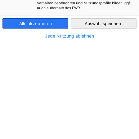
kroatischen...
Mitgliedschaft...
Verhalten beobachten und Nutzungsprofile bilden, ggf.
MEHR ANSEHEN
auch außerhalb des EWR.
Croatia
MEHR ANSEHEN
MEHR ANSEHEN
Alle akzeptieren
Auswahl speichern
Jede Nutzung ablehnen
Aktuelles
vorherige
nächste
Ver