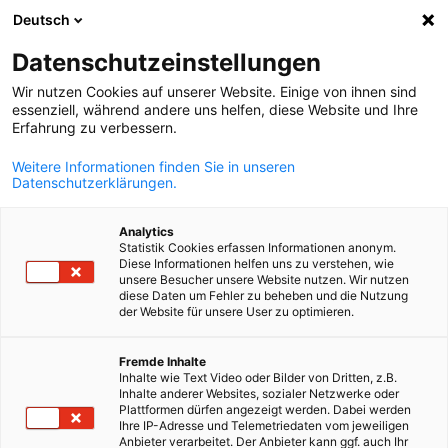
Deutsch
Suche öffnen
Navi
Ein
AHK Kroatien
Datenschutzeinstellungen
Wir nutzen Cookies auf unserer Website. Einige von ihnen sind
essenziell, während andere uns helfen, diese Website und Ihre
Erfahrung zu verbessern.
Weitere Informationen finden Sie in unseren
Datenschutzerklärungen.
Analytics
Statistik Cookies erfassen Informationen anonym.
Diese Informationen helfen uns zu verstehen, wie
unsere Besucher unsere Website nutzen. Wir nutzen
diese Daten um Fehler zu beheben und die Nutzung
der Website für unsere User zu optimieren.
AHK Kroatien
Standortberatung
Mitglied werden
German
Fremde Inhalte
Inhalte wie Text Video oder Bilder von Dritten, z.B.
Inhalte anderer Websites, sozialer Netzwerke oder
Wir sind Ihr Partner für die deutsche Wirtschaft in Kroatien.
Die AHK Kroatien berät Sie zum kroatischen Markt und zur
Als Mitglied der AHK Kroatien profitieren Sie von unserem
Plattformen dürfen angezeigt werden. Dabei werden
Ihre IP-Adresse und Telemetriedaten vom jeweiligen
Standortsuche. Aufgrund langjähriger Erfahrung im
deutsch-kroatischen Netzwerk. Im Rahmen einer
Anbieter verarbeitet. Der Anbieter kann ggf. auch Ihr