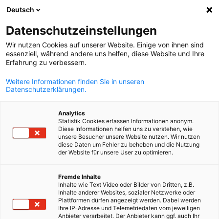
Deutsch
Suche öffnen
Navi
Ein
Impressum
Datenschutzeinstellungen
Wir nutzen Cookies auf unserer Website. Einige von ihnen sind
essenziell, während andere uns helfen, diese Website und Ihre
Das Impressum der AHK Kroatien
Erfahrung zu verbessern.
Anschrift
Weitere Informationen finden Sie in unseren
Datenschutzerklärungen.
Deutsch-Kroatische Industrie- und Handelskammer (AHK
Kroatien)
Analytics
Strojarska cesta 22/11
Statistik Cookies erfassen Informationen anonym.
10000 Zagreb, Kroatien
Diese Informationen helfen uns zu verstehen, wie
unsere Besucher unsere Website nutzen. Wir nutzen
Tel.:
+385 (0)1 6311 600
diese Daten um Fehler zu beheben und die Nutzung
der Website für unsere User zu optimieren.
Fax:
+385 (0)1 6311 630
E-mail:
info(at)ahk.hr
German
Fremde Inhalte
OIB:
18509652133
Inhalte wie Text Video oder Bilder von Dritten, z.B.
Inhalte anderer Websites, sozialer Netzwerke oder
Verantwortliche Personen
Plattformen dürfen angezeigt werden. Dabei werden
Ihre IP-Adresse und Telemetriedaten vom jeweiligen
Anbieter verarbeitet. Der Anbieter kann ggf. auch Ihr