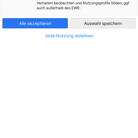
Verhalten beobachten und Nutzungsprofile bilden, ggf.
auch außerhalb des EWR.
Croatia
Young Energy Europe
Alle akzeptieren
Auswahl speichern
Young Energy Europe ist ein Projekt mit dem Ziel,
Jede Nutzung ablehnen
Klimaschutzmaßnahmen in Unternehmen zu verbessern.
Junge Fachkräfte aus den unterschiedlichsten Branchen...
Weiter zu Young Energy Europe"