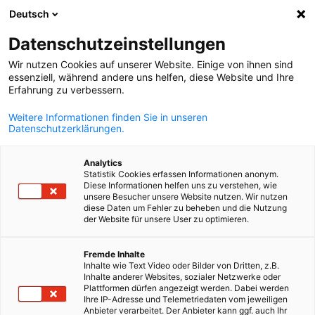
Deutsch
Suche öffnen
Navi
Ein
Datenschutzeinstellungen
Wir nutzen Cookies auf unserer Website. Einige von ihnen sind
Aus-und Weiterbildung
essenziell, während andere uns helfen, diese Website und Ihre
Erfahrung zu verbessern.
Weitere Informationen finden Sie in unseren
Die AHK Kroatien hat langjährige Erfahrung in der
Datenschutzerklärungen.
Organisation von Schulungen in verschiedenen
Branchen und entwickelt ein breites Spektrum an
Analytics
Statistik Cookies erfassen Informationen anonym.
Ausbildungsprogrammen zur Unterstützung der
Diese Informationen helfen uns zu verstehen, wie
unsere Besucher unsere Website nutzen. Wir nutzen
Sektorenentwicklung in Kroatien. Die Schulungen der
diese Daten um Fehler zu beheben und die Nutzung
der Website für unsere User zu optimieren.
Kammer bilden jährlich zahlreiche Unternehmer,
Manager und Mitarbeiter aus. Trainings, Seminare und
German
Fremde Inhalte
Workshops werden in kleinen Gruppen von
Inhalte wie Text Video oder Bilder von Dritten, z.B.
Inhalte anderer Websites, sozialer Netzwerke oder
kompetenten Lehrern durchgeführt.
Plattformen dürfen angezeigt werden. Dabei werden
Ihre IP-Adresse und Telemetriedaten vom jeweiligen
Anbieter verarbeitet. Der Anbieter kann ggf. auch Ihr