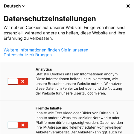
Deutsch
Suche öffnen
Navi
Ein
Datenschutzeinstellungen
Wir nutzen Cookies auf unserer Website. Einige von ihnen sind
essenziell, während andere uns helfen, diese Website und Ihre
Erfahrung zu verbessern.
Weitere Informationen finden Sie in unseren
Datenschutzerklärungen.
Analytics
Statistik Cookies erfassen Informationen anonym.
Diese Informationen helfen uns zu verstehen, wie
Organisation von Events
unsere Besucher unsere Website nutzen. Wir nutzen
diese Daten um Fehler zu beheben und die Nutzung
der Website für unsere User zu optimieren.
Unsere Mitarbeiter sind Profis mit langjähriger Erfahrung in de
German
Fremde Inhalte
Organisation von Veranstaltungen, darunter Delegationsreisen
Inhalte wie Text Video oder Bilder von Dritten, z.B.
Netzwerkveranstaltungen und Fachkonferenzen.
Inhalte anderer Websites, sozialer Netzwerke oder
Plattformen dürfen angezeigt werden. Dabei werden
Wir organisieren für Sie
Ihre IP-Adresse und Telemetriedaten vom jeweiligen
Anbieter verarbeitet. Der Anbieter kann ggf. auch Ihr