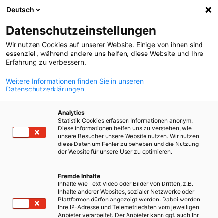
Deutsch
Suche öffnen
Navi
Ein
Datenschutzeinstellungen
Wir nutzen Cookies auf unserer Website. Einige von ihnen sind
essenziell, während andere uns helfen, diese Website und Ihre
Erfahrung zu verbessern.
Weitere Informationen finden Sie in unseren
Datenschutzerklärungen.
Analytics
Statistik Cookies erfassen Informationen anonym.
Diese Informationen helfen uns zu verstehen, wie
European EnergyManager
unsere Besucher unsere Website nutzen. Wir nutzen
diese Daten um Fehler zu beheben und die Nutzung
der Website für unsere User zu optimieren.
Das Training zum international anerkannten EnergieManager i
German
Fremde Inhalte
eine berufsbegleitende, praxisnahe Weiterbildung im Bereich
Inhalte wie Text Video oder Bilder von Dritten, z.B.
energieeffizienter Technik für Energieverantwortliche in
Inhalte anderer Websites, sozialer Netzwerke oder
Plattformen dürfen angezeigt werden. Dabei werden
Unternehmen sowie Energiedienstleister.
Ihre IP-Adresse und Telemetriedaten vom jeweiligen
Anbieter verarbeitet. Der Anbieter kann ggf. auch Ihr
EnergieManager sorgen für mehr Energieeffizienz im