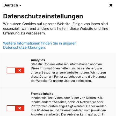
Deutsch
Suche öffnen
Navi
Ein
Datenschutzeinstellungen
Wir nutzen Cookies auf unserer Website. Einige von ihnen sind
essenziell, während andere uns helfen, diese Website und Ihre
Erfahrung zu verbessern.
Weitere Informationen finden Sie in unseren
Datenschutzerklärungen.
Analytics
Statistik Cookies erfassen Informationen anonym.
Diese Informationen helfen uns zu verstehen, wie
Event
13/04/2026
unsere Besucher unsere Website nutzen. Wir nutzen
diese Daten um Fehler zu beheben und die Nutzung
der Website für unsere User zu optimieren.
Bayern – Fit for Partnership:
German
Fremde Inhalte
Wasserstofftechnologien für
Inhalte wie Text Video oder Bilder von Dritten, z.B.
Inhalte anderer Websites, sozialer Netzwerke oder
Kroatien 2026
Plattformen dürfen angezeigt werden. Dabei werden
Ihre IP-Adresse und Telemetriedaten vom jeweiligen
Anbieter verarbeitet. Der Anbieter kann ggf. auch Ihr