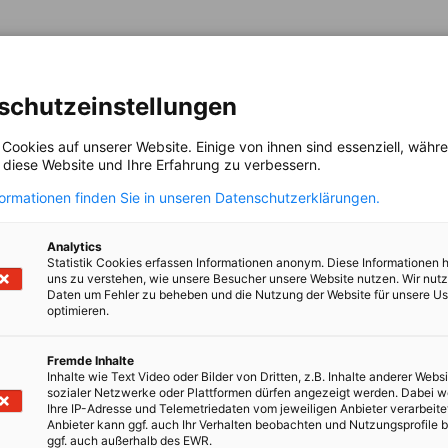
schutzeinstellungen
können vor Ort in Kroatien neue
 Cookies auf unserer Website. Einige von ihnen sind essenziell, wäh
 präsentieren Sie Ihr Unternehmen und
, diese Website und Ihre Erfahrung zu verbessern.
formationen finden Sie in unseren Datenschutzerklärungen.
ch Ihren Anforderungen akquiriert werden.
 der AHK Kroatien fachkompetent unterstützt
Analytics
Statistik Cookies erfassen Informationen anonym. Diese Informationen 
uns zu verstehen, wie unsere Besucher unsere Website nutzen. Wir nut
Daten um Fehler zu beheben und die Nutzung der Website für unsere Us
optimieren.
Fremde Inhalte
Inhalte wie Text Video oder Bilder von Dritten, z.B. Inhalte anderer Websi
sozialer Netzwerke oder Plattformen dürfen angezeigt werden. Dabei 
Ihre IP-Adresse und Telemetriedaten vom jeweiligen Anbieter verarbeite
Anbieter kann ggf. auch Ihr Verhalten beobachten und Nutzungsprofile b
ggf. auch außerhalb des EWR.