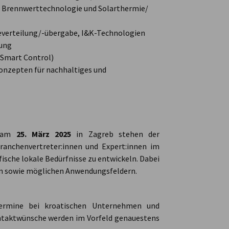
 Brennwerttechnologie und Solarthermie/
everteilung/-übergabe, I&K-Technologien
rung
 Smart Control)
onzepten für nachhaltiges und
s am
25. März 2025
in Zagreb stehen der
ranchenvertreter:innen und Expert:innen im
sche lokale Bedürfnisse zu entwickeln. Dabei
en sowie möglichen Anwendungsfeldern.
Termine bei kroatischen Unternehmen und
ontaktwünsche werden im Vorfeld genauestens