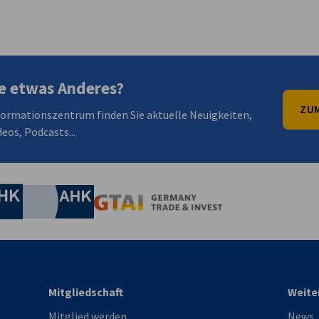
en
en
 Xing teilen
Kopiere URL zum Clipboard
e etwas Anderes?
ZUM
formationszentrum finden Sie aktuelle Neuigkeiten,
eos, Podcasts...
irtschaft und Energie
Industrie- und Handelskammer
Industrie- und Handelskammer
AHK.de
Germany Trade & In
Mitgliedschaft
Weite
Mitglied werden
News