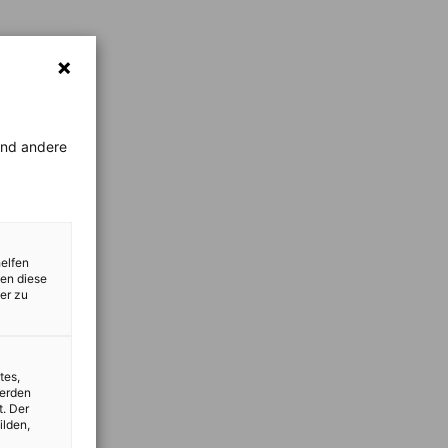
rend andere
helfen
zen diese
er zu
tes,
werden
t. Der
ilden,