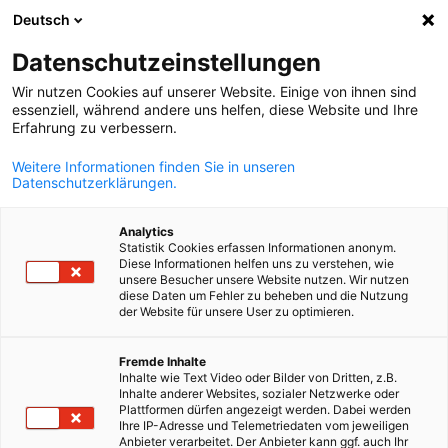
Deutsch
Suche öffnen
Navi
Ein
Datenschutzeinstellungen
Wir nutzen Cookies auf unserer Website. Einige von ihnen sind
essenziell, während andere uns helfen, diese Website und Ihre
Erfahrung zu verbessern.
Weitere Informationen finden Sie in unseren
Datenschutzerklärungen.
Analytics
Statistik Cookies erfassen Informationen anonym.
Diese Informationen helfen uns zu verstehen, wie
News
11/11/2025
unsere Besucher unsere Website nutzen. Wir nutzen
diese Daten um Fehler zu beheben und die Nutzung
der Website für unsere User zu optimieren.
Business Brunch Real Estate
German
Fremde Inhalte
puls
Inhalte wie Text Video oder Bilder von Dritten, z.B.
Inhalte anderer Websites, sozialer Netzwerke oder
Plattformen dürfen angezeigt werden. Dabei werden
Ihre IP-Adresse und Telemetriedaten vom jeweiligen
Der Business Brunch, organisiert in Zusammenarbeit mit
Anbieter verarbeitet. Der Anbieter kann ggf. auch Ihr