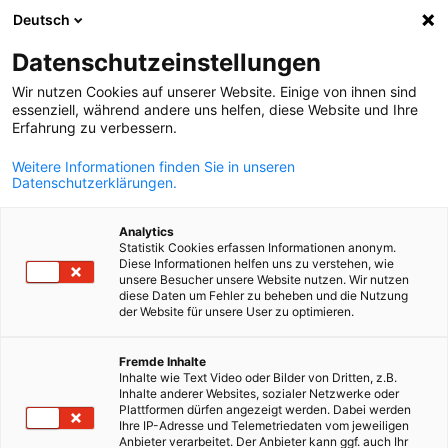
Deutsch
Suche öffnen
Navi
Ein
Datenschutzeinstellungen
Wir nutzen Cookies auf unserer Website. Einige von ihnen sind
essenziell, während andere uns helfen, diese Website und Ihre
Erfahrung zu verbessern.
Weitere Informationen finden Sie in unseren
Datenschutzerklärungen.
Analytics
Statistik Cookies erfassen Informationen anonym.
Diese Informationen helfen uns zu verstehen, wie
Vorstand
unsere Besucher unsere Website nutzen. Wir nutzen
diese Daten um Fehler zu beheben und die Nutzung
der Website für unsere User zu optimieren.
Die AHK Kroatien hat einen 14-köpfigen Vorstand, dem ein
German
Fremde Inhalte
Kammerpräsident vorsitzt. Der Kammerpräsident und der
Inhalte wie Text Video oder Bilder von Dritten, z.B.
Vorstand werden auf zwei Jahre gewählt.
Inhalte anderer Websites, sozialer Netzwerke oder
Plattformen dürfen angezeigt werden. Dabei werden
Ihre IP-Adresse und Telemetriedaten vom jeweiligen
Anbieter verarbeitet. Der Anbieter kann ggf. auch Ihr