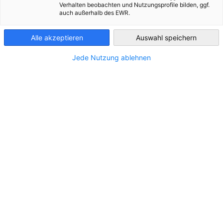
Verhalten beobachten und Nutzungsprofile bilden, ggf.
auch außerhalb des EWR.
Croatia
Alle akzeptieren
Auswahl speichern
Jede Nutzung ablehnen
Marjan Vučak
Präsident der AHK Kroatien
MEGGLE Hrvatska d.o.o.