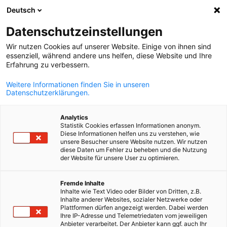
Deutsch
Otvorite pret
Otvo
Zat
Datenschutzeinstellungen
Wir nutzen Cookies auf unserer Website. Einige von ihnen sind
essenziell, während andere uns helfen, diese Website und Ihre
Erfahrung zu verbessern.
Weitere Informationen finden Sie in unseren
Datenschutzerklärungen.
Analytics
Statistik Cookies erfassen Informationen anonym.
Diese Informationen helfen uns zu verstehen, wie
News
10/09/2025
unsere Besucher unsere Website nutzen. Wir nutzen
diese Daten um Fehler zu beheben und die Nutzung
der Website für unsere User zu optimieren.
Više od 150 članova na
Croatian
Godišnjoj skupštini i Ljetnoj
Fremde Inhalte
Inhalte wie Text Video oder Bilder von Dritten, z.B.
Inhalte anderer Websites, sozialer Netzwerke oder
proslavi
Plattformen dürfen angezeigt werden. Dabei werden
Ihre IP-Adresse und Telemetriedaten vom jeweiligen
Anbieter verarbeitet. Der Anbieter kann ggf. auch Ihr