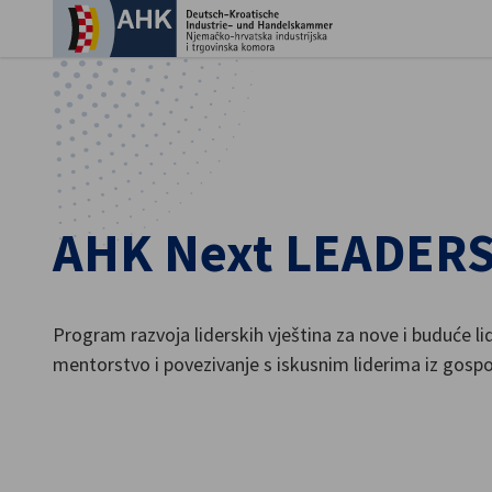
Zat
AHK Next LEADER
Program razvoja liderskih vještina za nove i buduće l
mentorstvo i povezivanje s iskusnim liderima iz gosp
Croatian