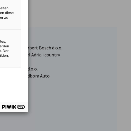
helfen
zen diese
er zu
E Adria
tes,
werden
 direktorica Robert Bosch d.o.o.
t. Der
 uprave Henkel Adria i country
ilden,
i Sloveniju
heer Adriatic d.o.o.
nik Upravnog odbora Auto