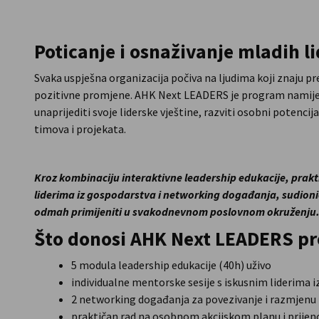
Croatia
Poticanje i osnaživanje mladih l
Svaka uspješna organizacija počiva na ljudima koji znaju pre
pozitivne promjene. AHK Next LEADERS je program namijenj
unaprijediti svoje liderske vještine, razviti osobni potencij
timova i projekata.
Kroz kombinaciju interaktivne leadership edukacije, prakt
liderima iz gospodarstva i networking događanja, sudioni
odmah primijeniti u svakodnevnom poslovnom okruženju
Što donosi AHK Next LEADERS p
5 modula leadership edukacije (40h) uživo
individualne mentorske sesije s iskusnim liderima 
2 networking događanja za povezivanje i razmjenu 
praktičan rad na osobnom akcijskom planu i prijen