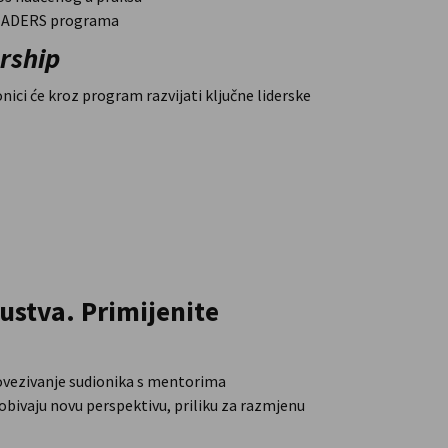
 LEADERS programa
rship
ici će kroz program razvijati ključne liderske
kustva. Primijenite
povezivanje sudionika s mentorima
 dobivaju novu perspektivu, priliku za razmjenu