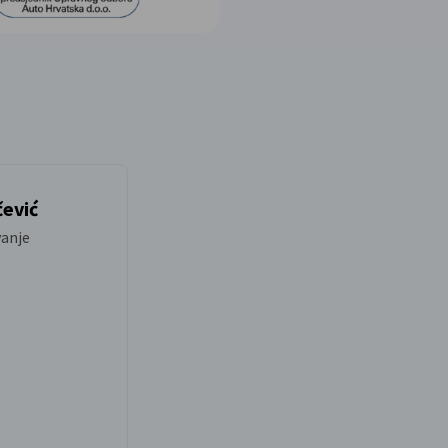
čević
vanje