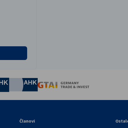
nomic Affairs and Energy
Chamber of Commerce and Industry
hamber of Commerce and Industry
AHK.de
Germany Trade & In
Članovi
Ostal