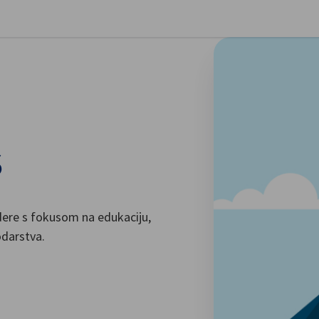
vori postavke
S
idere s fokusom na edukaciju,
odarstva.