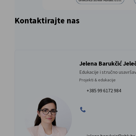
Kontaktirajte nas
Jelena Barukčić Jele
Edukacije i stručno usavrša
Projekti & edukacije
+385 99 6172 984
jelena.barukcic@ahk.hr