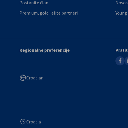
Postanite član
Novos
Premium, gold i elite partneri
Young
Regionalne preferencije
Pratit
faceb
l
Croatian
Croatia