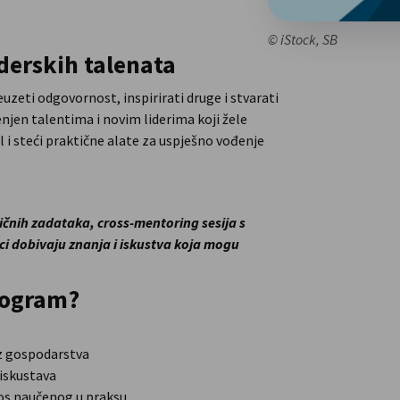
© iStock, SB
iderskih talenata
uzeti odgovornost, inspirirati druge i stvarati
en talentima i novim liderima koji žele
al i steći praktične alate za uspješno vođenje
ičnih zadataka, cross-mentoring sesija s
ci dobivaju znanja i iskustva koja mogu
.
rogram?
iz gospodarstva
iskustava
os naučenog u praksu