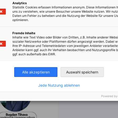
Analytics
Statistik Cookies erfassen Informationen anonym. Diese Informationen 
uns zu verstehen, wie unsere Besucher unsere Website nutzen. Wir nut
Daten um Fehler zu beheben und die Nutzung der Website für unsere Us
optimieren.
Upoznajte naše mentore:
Fremde Inhalte
Goran Božić, direktor TEC
Inhalte wie Text Video oder Bilder von Dritten, z.B. Inhalte anderer Websi
sozialer Netzwerke oder Plattformen dürfen angezeigt werden. Dabei 
Mirsada Kudrić, generalna
Ihre IP-Adresse und Telemetriedaten vom jeweiligen Anbieter verarbeite
Marko Mintas, predsjednik
Anbieter kann ggf. auch Ihr Verhalten beobachten und Nutzungsprofile b
ggf. auch außerhalb des EWR.
manager HCB za Hrvatsku 
Sanja Meleš, direktorica Sc
Bogdan Tihava, predsjed
Alle akzeptieren
Auswahl speichern
Hrvatska d.o.o.
Jede Nutzung ablehnen
Powered by