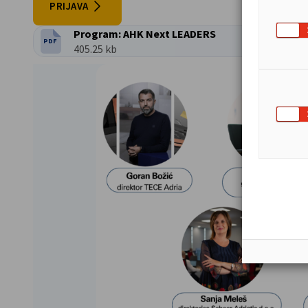
PRIJAVA
Program: AHK Next LEADERS
PDF
VRSTA DATOTEKE:
Veličina datoteke:
405.25 kb