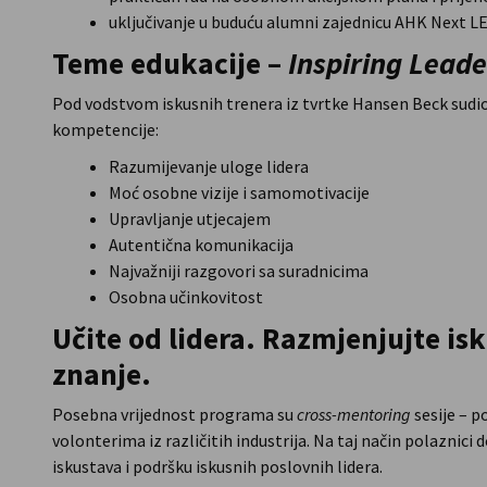
uključivanje u buduću alumni zajednicu AHK Next
Teme edukacije –
Inspiring Leade
Pod vodstvom iskusnih trenera iz tvrtke Hansen Beck sudion
kompetencije:
Razumijevanje uloge lidera
Moć osobne vizije i samomotivacije
Upravljanje utjecajem
Autentična komunikacija
Najvažniji razgovori sa suradnicima
Osobna učinkovitost
Učite od lidera. Razmjenjujte is
znanje.
Posebna vrijednost programa su
cross-mentoring
sesije – 
volonterima iz različitih industrija. Na taj način polaznici
iskustava i podršku iskusnih poslovnih lidera.