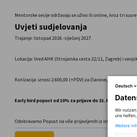
Mentorske sesije održavaju se uživo ili online, kroz tri sus
Uvjeti sudjelovanja
Trajanje: listopad 2026.-siječanj 2027.
Lokacija: Ured AHK (Strojarska cesta 22/11, Zagreb) i vanjsk
Kotizacija: iznosi 2.600,00 (+PDV) za članove, 2.800,00 (+P
Deutsch
Daten
Early bird popust od 10% za prijave do 31. kolovoza.
Wir nutzen
uns helfen
Odobravamo Popust na više prijavljenih iz iste tvrtke.
Weitere In