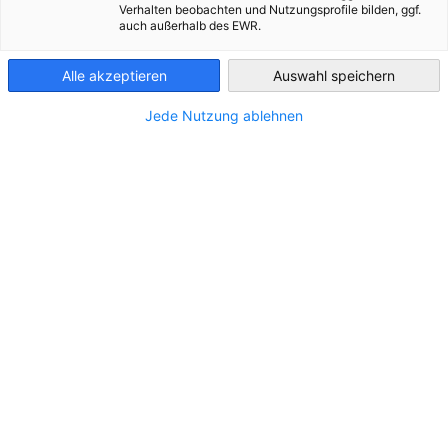
izgradnju i održavanje poslovnih kontakata s
Verhalten beobachten und Nutzungsprofile bilden, ggf.
auch außerhalb des EWR.
donositeljima odluka u gospodarstvu i politici.
Croatia
Alle akzeptieren
Auswahl speichern
Jede Nutzung ablehnen
Premium, gold i elite partneri
Kao premium, gold i ekskluzivni partner Komore uz
regularno članstvo uživate dodatne pogodnosti u njemačko-