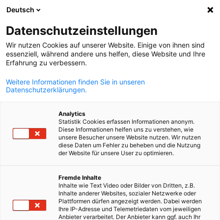
Deutsch
Otvorite pret
Otvo
Zat
Datenschutzeinstellungen
Wir nutzen Cookies auf unserer Website. Einige von ihnen sind
Članovi
essenziell, während andere uns helfen, diese Website und Ihre
Erfahrung zu verbessern.
Weitere Informationen finden Sie in unseren
S više od 360 članova Njemačko-hrvatska industrijska i
Datenschutzerklärungen.
trgovinska komora najveća je bilateralna gospodarska
organizacija u Hrvatskoj i prvi kontakt za njemačke i
Analytics
Statistik Cookies erfassen Informationen anonym.
hrvatske tvrtke. Tijekom godine Komora organizira niz
Diese Informationen helfen uns zu verstehen, wie
unsere Besucher unsere Website nutzen. Wir nutzen
evenata poput gala večeri njemačko-hrvatskog
diese Daten um Fehler zu beheben und die Nutzung
der Website für unsere User zu optimieren.
gospodarstva, novogodišnjeg prijema, susreta članova,
takozvanih Jour fixea, ljetne proslave, niza stručnih
Croatian
Fremde Inhalte
seminara o aktualnim temama, božićnog domjenka i
Inhalte wie Text Video oder Bilder von Dritten, z.B.
Inhalte anderer Websites, sozialer Netzwerke oder
posebnih evenata s različitim povodima. Ta su
Plattformen dürfen angezeigt werden. Dabei werden
Ihre IP-Adresse und Telemetriedaten vom jeweiligen
događanja našim članovima odlična platforma za
Anbieter verarbeitet. Der Anbieter kann ggf. auch Ihr