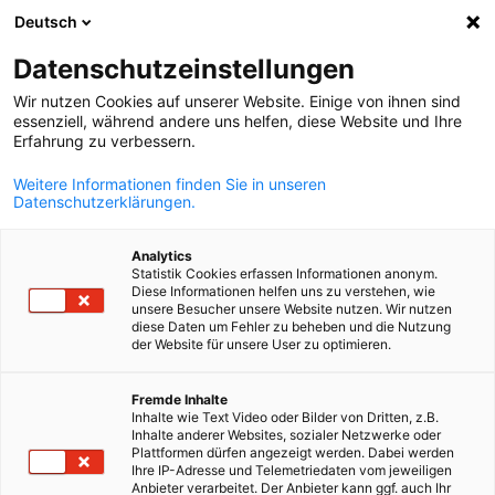
Deutsch
Otvorite pret
Otvo
Zat
Njemačko-hrvatska industrij
Datenschutzeinstellungen
Wir nutzen Cookies auf unserer Website. Einige von ihnen sind
essenziell, während andere uns helfen, diese Website und Ihre
Erfahrung zu verbessern.
Weitere Informationen finden Sie in unseren
Datenschutzerklärungen.
Analytics
Statistik Cookies erfassen Informationen anonym.
Diese Informationen helfen uns zu verstehen, wie
unsere Besucher unsere Website nutzen. Wir nutzen
diese Daten um Fehler zu beheben und die Nutzung
Posredovanje poslovnih partnera
der Website für unsere User zu optimieren.
Njemačko-hrvatska industrijska i
Postanite član
Croatian
Na temelju zajednički izrađenoga profila naši će zaposlenici
Fremde Inhalte
Inhalte wie Text Video oder Bilder von Dritten, z.B.
pretražiti potencijalne poslovne partnere u Njemačkoj i
trgovinska komora
Inhalte anderer Websites, sozialer Netzwerke oder
spojiti...
Kao član Njemačko-hrvatske industrijske i trgovinske
Plattformen dürfen angezeigt werden. Dabei werden
Ihre IP-Adresse und Telemetriedaten vom jeweiligen
komore profitirat ćete od naše njemačko-hrvatske mreže.
Mi smo Vaš partner za njemačko gospodarstvo u Hrvatskoj.
Anbieter verarbeitet. Der Anbieter kann ggf. auch Ihr