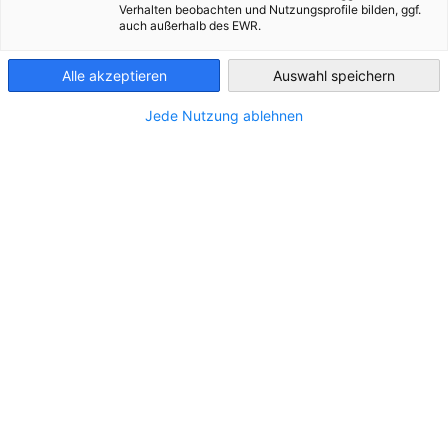
Članstvo...
Verhalten beobachten und Nutzungsprofile bilden, ggf.
POGLEDAJTE VIŠE
auch außerhalb des EWR.
Croatia
POGLEDAJTE VIŠE
POGLEDAJTE VIŠE
Alle akzeptieren
Auswahl speichern
Jede Nutzung ablehnen
Događanja & novosti
Idi na prethodno
Idi na slj