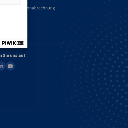
altung und Lohnabrechnung
vertretung
 Energy Europe
n Sie uns auf
ook
inkedin
youtube