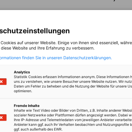
schutzeinstellungen
 Cookies auf unserer Website. Einige von ihnen sind essenziell, wäh
, diese Website und Ihre Erfahrung zu verbessern.
formationen finden Sie in unseren Datenschutzerklärungen.
irtschaft und Energie
Analytics
Statistik Cookies erfassen Informationen anonym. Diese Informationen 
Industrie- und Handelskammer
Industrie- und Handelskammer
AHK.de
Germany Trade & In
uns zu verstehen, wie unsere Besucher unsere Website nutzen. Wir nut
Daten um Fehler zu beheben und die Nutzung der Website für unsere Us
optimieren.
Fremde Inhalte
Inhalte wie Text Video oder Bilder von Dritten, z.B. Inhalte anderer Websi
sozialer Netzwerke oder Plattformen dürfen angezeigt werden. Dabei 
Mitgliedschaft
Weite
Ihre IP-Adresse und Telemetriedaten vom jeweiligen Anbieter verarbeite
Anbieter kann ggf. auch Ihr Verhalten beobachten und Nutzungsprofile b
Mitglied werden
News
ggf. auch außerhalb des EWR.