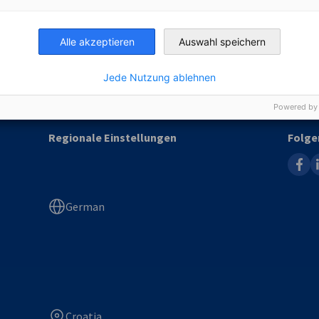
Premium, Gold und Elite Partner
Buchh
Alle akzeptieren
Auswahl speichern
Fiskal
Young
Jede Nutzung ablehnen
Powered by
Regionale Einstellungen
Folge
faceb
l
German
Croatia