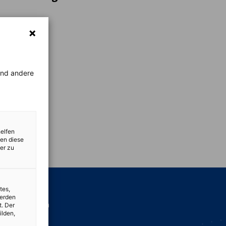
rend andere
helfen
vest
zen diese
er zu
tes,
werden
re Leistungen
t. Der
ilden,