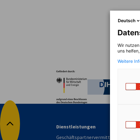
Croatia
Deutsch
Daten
Wir nutzen
uns helfen
Weitere In
Partner
Bundesministerium für W
Deutsche 
Dienstleistungen
Nach oben
Geschäftspartnervermittlung